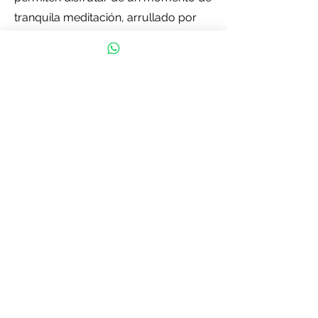
tranquila meditación, arrullado por
los suaves sonidos de la naturaleza.
El Cenote La Noria es una maravillosa
mezcla de aventura y relajación, de
descubrimiento y meditación. Nos
complace presentarte una variedad
de actividades que puedes disfrutar
en este impresionante cenote de
México, asegurándote una visita
memorable y emocionante. Disfruta
del mágico mundo que te espera en
el profundamente fascinante Cenote
La Noria.
Descubre la magia del Cenote
Tankach-Ha: guía completa