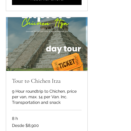
Tour to Chichen Itza
9 Hour roundtrip to Chichen, price
per van, max. 14 per Van. Inc.
Transportation and snack
8 h
Desde
Desde $8,900
8,900
pesos