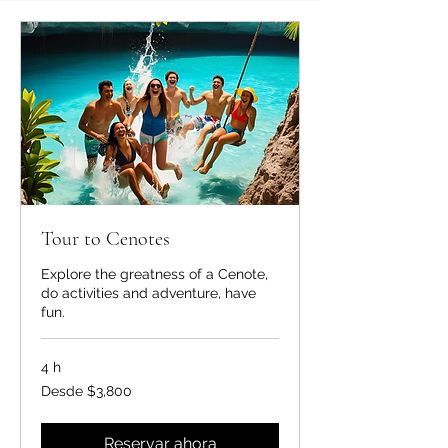
Tour to Cenotes
Explore the greatness of a Cenote,
do activities and adventure, have
fun.
4 h
Desde
Desde $3,800
3,800
pesos
mexicanos
Reservar ahora