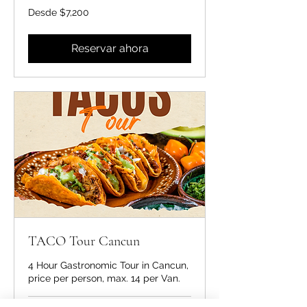
Desde
Desde $7,200
7,200
pesos
mexicanos
Reservar ahora
TACO Tour Cancun
4 Hour Gastronomic Tour in Cancun,
price per person, max. 14 per Van.